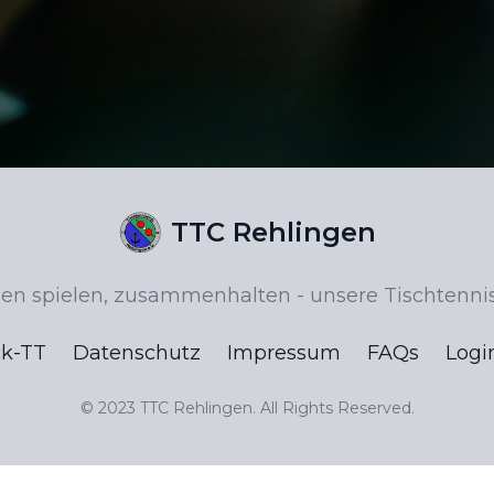
TTC Rehlingen
 spielen, zusammenhalten - unsere Tischtennis
ck-TT
Datenschutz
Impressum
FAQs
Logi
© 2023
TTC Rehlingen
. All Rights Reserved.